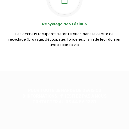
Recyclage des résidus
Les déchets récupérés seront traités dans le centre de
recyclage (broyage, découpage, fonderie…) afin de leur donner
une seconde vie.
POUR TOUTE DEMANDE DE DEVIS OU
D’INFORMATIONS, N’HÉSITEZ PAS À NOUS
CONTACTER AU 03 44 86 12 87