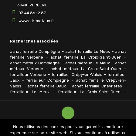
60410 VERBERIE
03 44 86 12 87
www.cdr-metaux.fr
Recherches associées
achat ferraille Compiègne
–
achat ferraille Le Meux
–
achat
ferraille Verberie
–
achat ferraille La Croix-Saint-Ouen
–
achat métaux Compiègne
–
achat métaux Le Meux
–
achat
métaux Verberie
–
achat métaux La Croix-Saint-Ouen
–
ferrailleur Verberie
–
ferrailleur Crépy-en-Valois
–
ferrailleur
Jaux
–
ferrailleur Compiègne
–
achat ferraille Crépy-en-
Valois
–
achat ferraille Jaux
–
achat ferraille Chevrières
–
ferrailleur Le Meux
–
ferrailleur La Croix-Saint-Ouen
–
ferrailleur Chevrières
–
ferrailleur Pont-Sainte-Maxence
–
achat métaux Crépy-en-Valois
–
achat métaux Jaux
–
achat
métaux Chevrières
–
achat métaux Pont-Sainte-Maxence
–
achat ferraille pont-sainte-maxence
Nous utilisons des cookies pour vous garantir la meilleure
© Copyright
2026 SARL CDR. Tous droits réservés - Site
expérience sur notre site web. Si vous continuez à utiliser ce
réalisé par :
Agence de communication